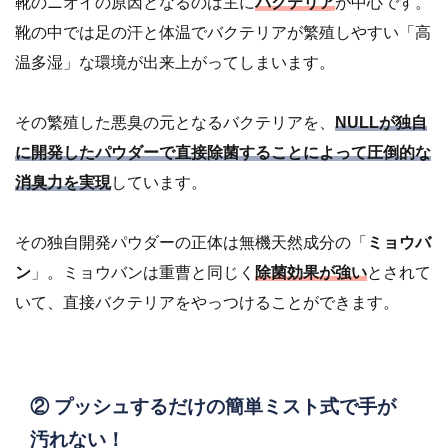
靴のニオイの原因となるのは主に
バクテリア
が中心です。
靴の中では足の汗と体温でバクテリアが繁殖しやすい「高
温多湿」な環境が出来上がってしまいます。
その繁殖した悪臭の元となるバクテリアを、
NULLが独自
に開発したパウダーで直接除菌することによって圧倒的な
消臭力を実現
しています。
その独自開発パウダーの正体は無機天然成分の「
ミョウバ
ン
」。ミョウバンは重曹と同じく
除菌効果が強い
とされて
いて、直接バクテリアをやっつけることができます。
② プッシュするだけの簡単ミスト式で手が
汚れない！