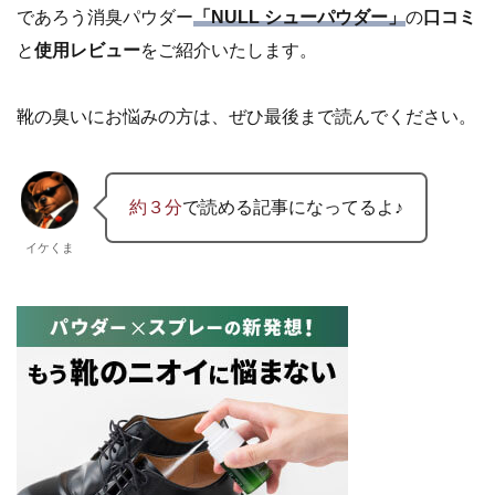
であろう消臭パウダー
「NULL シューパウダー」
の
口コミ
と
使用レビュー
をご紹介いたします。
靴の臭いにお悩みの方は、ぜひ最後まで読んでください。
約３分
で読める記事になってるよ♪
イケくま