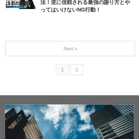
法！逆に信頼される最強の謝り方とや
ってはいけないNG行動！
2025/9/28
NG行動
,
上司に怒られた
,
謝り方
Next »
1
2