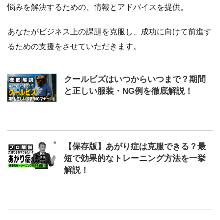
悩みを解決するための、情報とアドバイスを提供。
あなたがビジネス上の課題を克服し、成功に向けて前進す
るための支援をさせていただきます。
クールビズはいつからいつまで？期間
と正しい服装・NG例を徹底解説！
2026/5/20
いつからいつまで
,
クールビズ
,
期間
,
正しい服装
【保存版】あがり症は克服できる？最
短で効果的なトレーニング方法を一挙
解説！
2025/10/10
あがり症
,
トレーニング方法
,
克
服