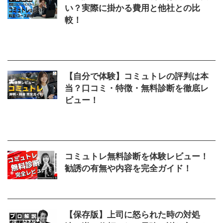
い？実際に掛かる費用と他社との比
較！
2025/10/8
いくら
,
コミュトレ
,
受講
,
料金
,
比較
,
費用
,
高い
【自分で体験】コミュトレの評判は本
当？口コミ・特徴・無料診断を徹底レ
ビュー！
2026/3/7
アイソルート
,
コミュトレ
,
レビュ
ー
,
口コミ
,
評判
コミュトレ無料診断を体験レビュー！
勧誘の有無や内容を完全ガイド！
2024/12/14
コミュトレ
,
勧誘
,
無料
,
診断
【保存版】上司に怒られた時の対処