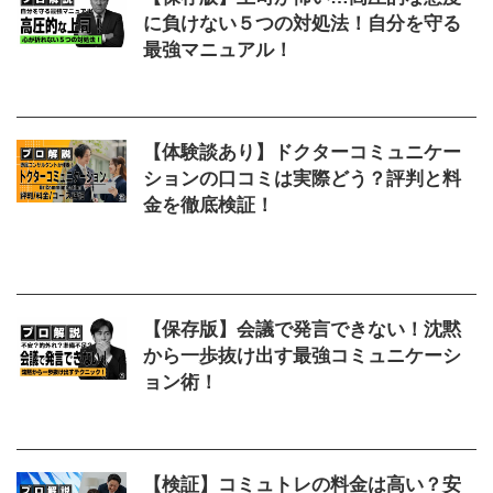
に負けない５つの対処法！自分を守る
最強マニュアル！
2026/5/20
上司が怖い
,
対処法
,
高圧的
【体験談あり】ドクターコミュニケー
ションの口コミは実際どう？評判と料
金を徹底検証！
2025/10/7
Dr.Communication
,
ドクターコミ
ュニケーション
,
口コミ
,
料金
,
無料体験
,
評判
【保存版】会議で発言できない！沈黙
から一歩抜け出す最強コミュニケーシ
ョン術！
2025/9/30
できない
,
会議
,
発言
【検証】コミュトレの料金は高い？安