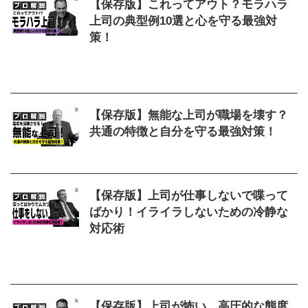
【保存版】これってアウト？モラハラ
上司の典型例10選と心を守る最強対
策！
2026/5/20
ムカつく
,
モラハラ
,
上司
,
例
,
対
策
,
相談
【保存版】無能な上司が職場を壊す？
共通の特徴と自分を守る最強対策！
2026/5/20
上司
,
対策
,
無能
,
特徴
【保存版】上司が仕事しないで喋って
ばかり！イライラしないための冷静な
対応術
2026/5/20
イライラ
,
上司
,
仕事しない
,
喋っ
てばかり
,
対応
【保存版】上司が怖い…高圧的な態度