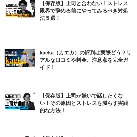
【保存版】上司と合わない！ストレス
限界で辞める前にやってみるべき対処
法５選！
2025/10/10
ストレス
,
上司
,
合わない
,
辞め
る
,
限界
kaeka（カエカ）の評判は実際どう？リ
アルな口コミや料金、注意点を完全ガ
イド！
2026/4/7
kaeka
,
カエカ
,
料金
,
評判
,
話し方
【保存版】上司が嫌いで話したくな
い！その原因とストレスを減らす実践
的な方法！
2026/5/20
上司
,
嫌い
,
話したくない