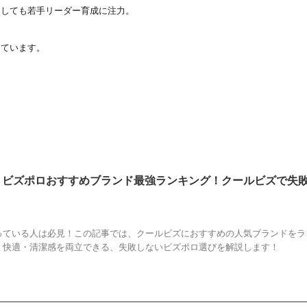
としても若手リーダー育成に注力。
しています。
新】ビズポロおすすめブランド最強ランキング！クールビズで失
ールビズ
,
ビズポロ
,
ブランド
,
ポロシャツ
,
ランキング
っている人は必見！この記事では、クールビズにおすすめの人気ブランドをラ
・快適・清潔感を両立できる、失敗しないビズポロ選びを解説します！