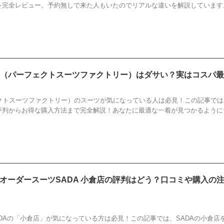
を完全レビュー。予約無しで来た人もいたのでリアルな違いを解説しています
.FA（パーフェクトスーツファクトリー）はダサい？実はコスパ
S.FA
,
ダサい
,
パーフェクトスーツファクトリー
,
評判
フェクトスーツファクトリー）のスーツが気になっている人は必見！この記事で
評判からお得な購入方法まで完全解説！あなたに最適な一着が見つかるように
オーダースーツSADA 小倉店の評判はどう？口コミや購入の
ADA
,
オーダースーツ
,
レビュー
,
小倉店
,
評判
DAの「小倉店」が気になっている方は必見！この記事では、SADAの小倉店