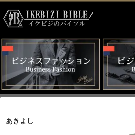
イケビジのバイブル HOME
>
あきよし
あきよし