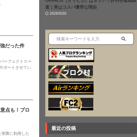
ORIHICA（オリヒカ）はダサい？評判を徹底調
。
査｜実はコスパ優秀な理由
2026/5/20
最強だった件
はパーフェクトスー
サポートさせてい
注意点も！ブロ
最近の投稿
を実際に利用した