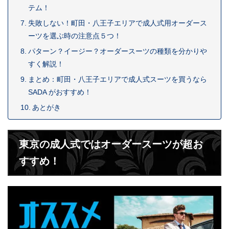
テム！
失敗しない！町田・八王子エリアで成人式用オーダース
ーツを選ぶ時の注意点５つ！
パターン？イージー？オーダースーツの種類を分かりや
すく解説！
まとめ：町田・八王子エリアで成人式スーツを買うなら
SADA がおすすめ！
あとがき
東京の成人式ではオーダースーツが超お
すすめ！