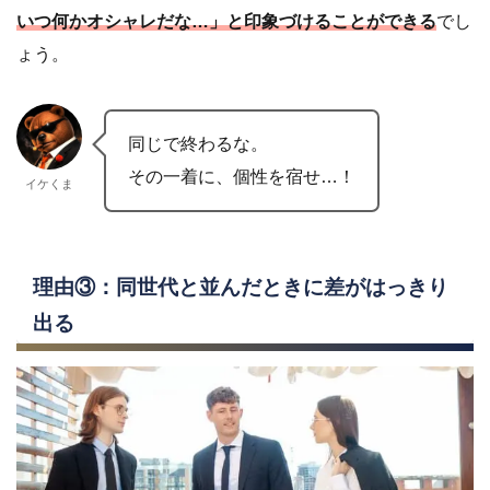
いつ何かオシャレだな…」と印象づけることができる
でし
ょう。
同じで終わるな。
その一着に、個性を宿せ…！
イケくま
理由③：同世代と並んだときに差がはっきり
出る