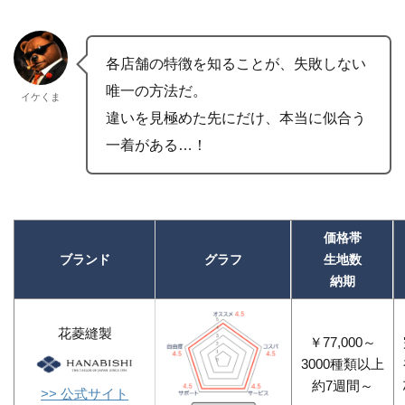
各店舗の特徴を知ることが、失敗しない
唯一の方法だ。
イケくま
違いを見極めた先にだけ、本当に似合う
一着がある…！
価格帯
ブランド
グラフ
生地数
納期
花菱縫製
￥77,000～
3000種類以上
約7週間～
>> 公式サイト