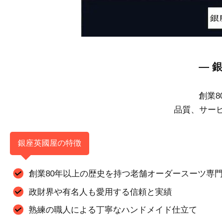
— 
創業
品質、サー
銀座英國屋の特徴
創業80年以上の歴史を持つ老舗オーダースーツ専
政財界や有名人も愛用する信頼と実績
熟練の職人による丁寧なハンドメイド仕立て