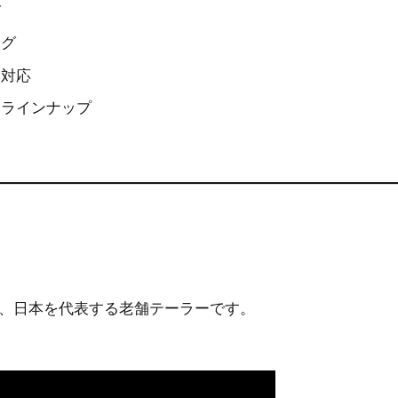
び
ング
も対応
品ラインナップ
た、日本を代表する老舗テーラーです。