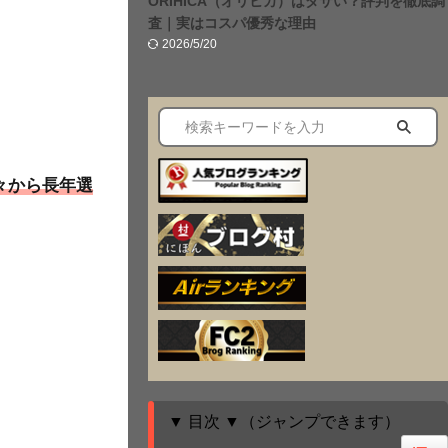
ORIHICA（オリヒカ）はダサい？評判を徹底調
査｜実はコスパ優秀な理由
2026/5/20
々から長年選
▼ 目次 ▼（ジャンプできます）
Togg