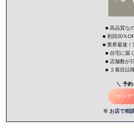
■ 高品質な
■ 初回20％
■ 業界最速
■ 自宅に届
■ 店舗数が
■ ２着目以
＼ 予
カシヤ
※ お店で相