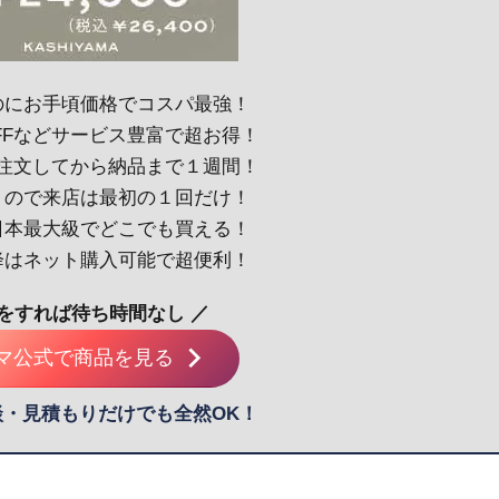
のにお手頃価格でコスパ最強！
OFFなどサービス豊富で超お得！
！注文してから納品まで１週間！
くので来店は最初の１回だけ！
日本最大級でどこでも買える！
降はネット購入可能で超便利！
約をすれば待ち時間なし ／
マ公式で商品を見る
談・見積もりだけでも全然OK！