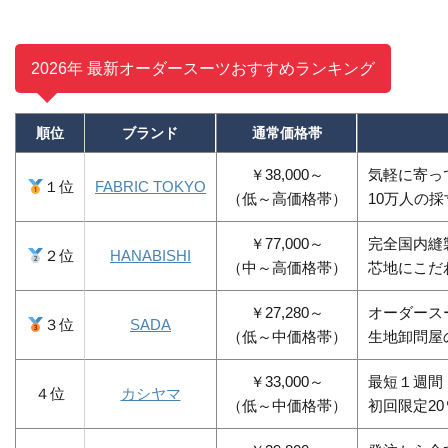
2026年 最新オーダースーツおすすめランキング
順位
ブランド
通常価格帯
￥38,000～
気軽に寄っ
１位
FABRIC TOKYO
（低～高価格帯）
10万人の
￥77,000～
完全国内縫
２位
HANABISHI
（中～高価格帯）
芯地にこだ
￥27,280～
オーダース
３位
SADA
（低～中価格帯）
生地卸問屋
￥33,000～
最短１週間
４位
カシヤマ
（低～中価格帯）
初回限定2