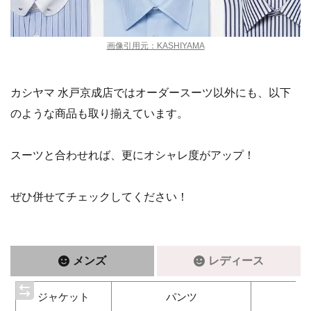
カシヤマ 水戸京成店ではオーダースーツ以外にも、以下
のような商品も取り揃えています。
スーツと合わせれば、更にオシャレ度がアップ！
ぜひ併せてチェックしてください！
メンズ
レディース
ジャケット
パンツ
ベ
礼服 / フォーマル
リクルートオーダースーツ
カジュアル
オーダーシャツ
ネクタイ / チーフ
ベ