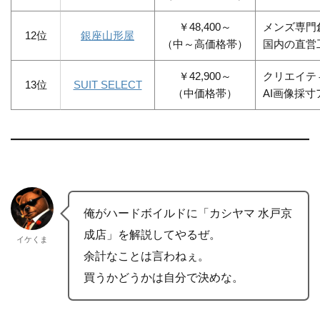
￥48,400～
メンズ専門
12位
銀座山形屋
（中～高価格帯）
国内の直営
￥42,900～
クリエイテ
13位
SUIT SELECT
（中価格帯）
AI画像採寸
俺がハードボイルドに「カシヤマ 水戸京
成店」を解説してやるぜ。
イケくま
余計なことは言わねぇ。
買うかどうかは自分で決めな。