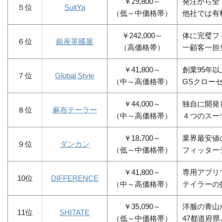
￥29,800～
発注から全
５位
SuitYa
（低～中価格帯）
他社では有
￥242,000～
体に完璧フ
６位
銀座英國屋
（高価格帯）
一顧客一担
￥41,800～
創業95年
７位
Global Style
（中～高価格帯）
GSクロー
￥44,000～
独自に開発
８位
麻布テーラー
（中～高価格帯）
４つのスー
￥18,700～
業界最安値
９位
ダンカン
（低～中価格帯）
フィッター
￥41,800～
専用アプリ
10位
DIFFERENCE
（中～高価格帯）
テイラーの
￥35,090～
洋服の青山
11位
SHITATE
（低～中価格帯）
47都道府