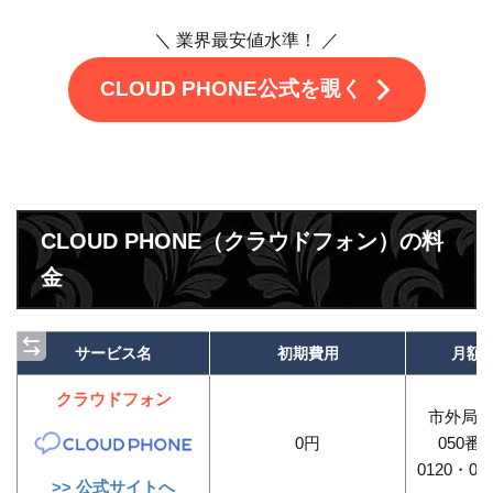
＼ 業界最安値水準！ ／
CLOUD PHONE公式を覗く
CLOUD PHONE（クラウドフォン）の料
金
サービス名
初期費用
月額
クラウドフォン
市外局番：
0円
050番
0120・08
>> 公式サイトへ