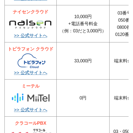
ナイセンクラウド
03番号：
10,000円
050番
+電話番号料金
0800番
（例：03だと3,000円）
0120番号
>> 公式サイトへ
トビラフォン クラウド
33,000円
端末料金
>> 公式サイトへ
ミーテル
0円
端末料金
>> 公式サイトへ
クラコールPBX
03・050