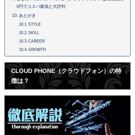
0円でコスパ最強と大評判
あとがき
STYLE
SKILL
CAREER
GROWTH
CLOUD PHONE（クラウドフォン）の特
徴は？