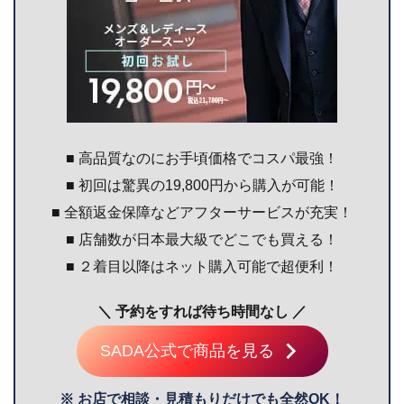
■ 高品質なのにお手頃価格でコスパ最強！
■ 初回は驚異の19,800円から購入が可能！
■ 全額返金保障などアフターサービスが充実！
■ 店舗数が日本最大級でどこでも買える！
■ ２着目以降はネット購入可能で超便利！
＼ 予約をすれば待ち時間なし ／
SADA公式で商品を見る
※ お店で相談・見積もりだけでも全然OK！