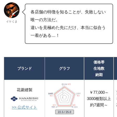
各店舗の特徴を知ることが、失敗しない
唯一の方法だ。
イケくま
違いを見極めた先にだけ、本当に似合う
一着がある…！
価格帯
ブランド
グラフ
生地数
納期
花菱縫製
￥77,000～
3000種類以上
約7週間～
>> 公式サイト