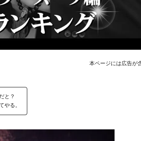
本ページには広告が
だと？
てやる。