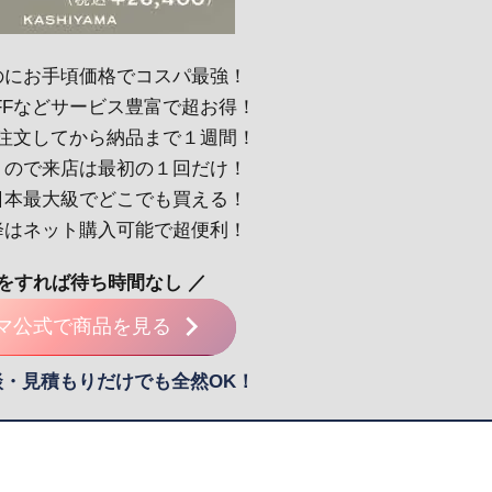
のにお手頃価格でコスパ最強！
OFFなどサービス豊富で超お得！
！注文してから納品まで１週間！
くので来店は最初の１回だけ！
日本最大級でどこでも買える！
降はネット購入可能で超便利！
約をすれば待ち時間なし ／
マ公式で商品を見る
談・見積もりだけでも全然OK！