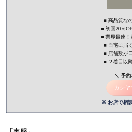
■ 高品質な
■ 初回20％
■ 業界最速
■ 自宅に届
■ 店舗数が
■ ２着目以
＼ 予
カシヤ
※ お店で相
「喪服」—