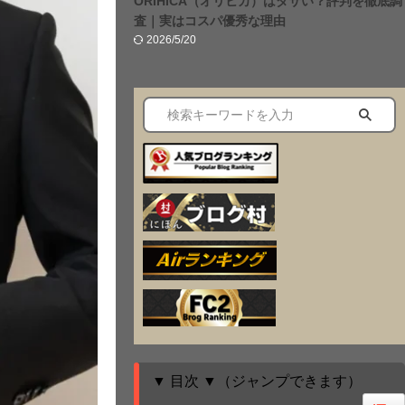
ORIHICA（オリヒカ）はダサい？評判を徹底調
査｜実はコスパ優秀な理由
2026/5/20
▼ 目次 ▼（ジャンプできます）
Togg