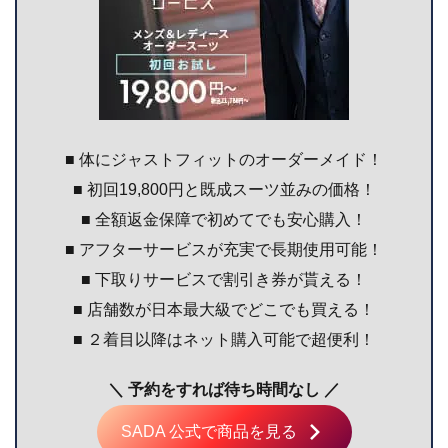
■ 体にジャストフィットのオーダーメイド！
■ 初回19,800円と既成スーツ並みの価格！
■ 全額返金保障で初めてでも安心購入！
■ アフターサービスが充実で長期使用可能！
■ 下取りサービスで割引き券が貰える！
■ 店舗数が日本最大級でどこでも買える！
■ ２着目以降はネット購入可能で超便利！
＼ 予約をすれば待ち時間なし ／
SADA 公式で商品を見る