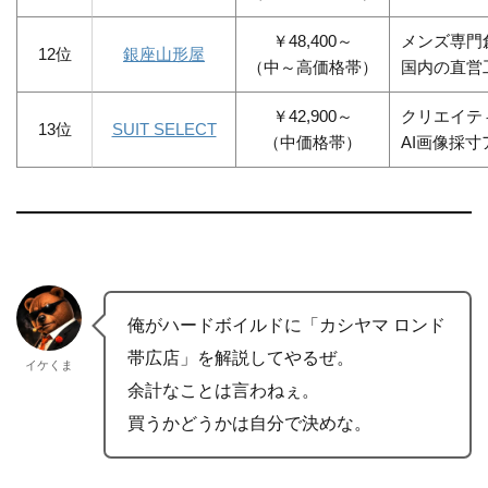
￥48,400～
メンズ専門
12位
銀座山形屋
（中～高価格帯）
国内の直営
￥42,900～
クリエイテ
13位
SUIT SELECT
（中価格帯）
AI画像採寸
俺がハードボイルドに「カシヤマ ロンド
帯広店」を解説してやるぜ。
イケくま
余計なことは言わねぇ。
買うかどうかは自分で決めな。