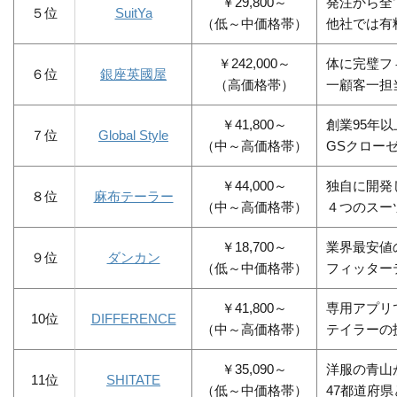
￥29,800～
発注から全
５位
SuitYa
（低～中価格帯）
他社では有
￥242,000～
体に完璧フ
６位
銀座英國屋
（高価格帯）
一顧客一担
￥41,800～
創業95年
７位
Global Style
（中～高価格帯）
GSクロー
￥44,000～
独自に開発
８位
麻布テーラー
（中～高価格帯）
４つのスー
￥18,700～
業界最安値
９位
ダンカン
（低～中価格帯）
フィッター
￥41,800～
専用アプリ
10位
DIFFERENCE
（中～高価格帯）
テイラーの
￥35,090～
洋服の青山
11位
SHITATE
（低～中価格帯）
47都道府