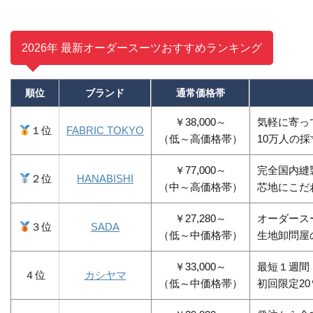
2026年 最新オーダースーツおすすめランキング
順位
ブランド
通常価格帯
￥38,000～
気軽に寄っ
１位
FABRIC TOKYO
（低～高価格帯）
10万人の
￥77,000～
完全国内縫
２位
HANABISHI
（中～高価格帯）
芯地にこだ
￥27,280～
オーダース
３位
SADA
（低～中価格帯）
生地卸問屋
￥33,000～
最短１週間
４位
カシヤマ
（低～中価格帯）
初回限定2