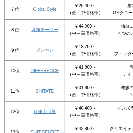
￥26,400～
創
７位
Global Style
（低～中価格帯）
GSクロ
￥44,000～
独自
８位
麻布テーラー
（中～高価格帯）
４つの
￥18,700～
９位
ダンカン
（低～中価格帯）
フィッタ
￥41,800～
10位
DIFFERENCE
（中～高価格帯）
テイ
￥31,900～
洋服
11位
SHITATE
（低～中価格帯）
￥48,400～
メンズ
12位
銀座山形屋
（中～高価格帯）
￥42,900～
クリエイテ
13位
SUIT SELECT