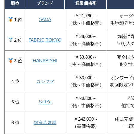
順位
ブランド
通常価格帯
￥21,780～
オーダ
１位
SADA
（低～中価格帯）
生地卸問屋
￥38,000～
気軽に
２位
FABRIC TOKYO
（低～高価格帯）
10万人
￥63,800～
完全国
３位
HANABISHI
（中～高価格帯）
耐久性
￥33,000～
オンワード
４位
カシヤマ
（低～中価格帯）
初回限定2
￥29,800～
発
５位
SuitYa
（低～中価格帯）
他社
￥242,000～
体に完璧
６位
銀座英國屋
（高価格帯）
一顧