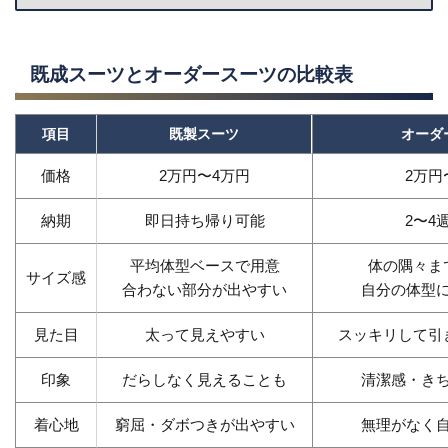
既成スーツとオーダースーツの比較表
項目
既製スーツ
オーダ
価格
2万円〜4万円
2万円
納期
即日持ち帰り可能
2〜4
平均体型ベースで用意
体の隅々ま
サイズ感
合わない部分が出やすい
自分の体型
見た目
太って見えやすい
スッキリして引
印象
だらしなく見えることも
清潔感・き
着心地
窮屈・ダボつきが出やすい
無理がなく