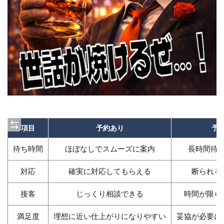
項目
予約あり
予
待ち時間
ほぼなしでスムーズに案内
長時間待
対応
確実に対応してもらえる
断られる
接客
じっくり相談できる
時間が限ら
満足度
理想に近い仕上がりになりやすい
妥協が必要に