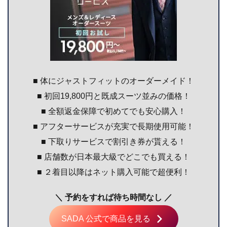
■ 体にジャストフィットのオーダーメイド！
■ 初回19,800円と既成スーツ並みの価格！
■ 全額返金保障で初めてでも安心購入！
■ アフターサービスが充実で長期使用可能！
■ 下取りサービスで割引き券が貰える！
■ 店舗数が日本最大級でどこでも買える！
■ ２着目以降はネット購入可能で超便利！
＼ 予約をすれば待ち時間なし ／
SADA 公式で商品を見る