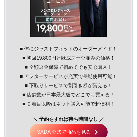
■ 体にジャストフィットのオーダーメイド！
■ 初回19,800円と既成スーツ並みの価格！
■ 全額返金保障で初めてでも安心購入！
■ アフターサービスが充実で長期使用可能！
■ 下取りサービスで割引き券が貰える！
■ 店舗数が日本最大級でどこでも買える！
■ ２着目以降はネット購入可能で超便利！
＼ 予約をすれば待ち時間なし ／
SADA 公式で商品を見る