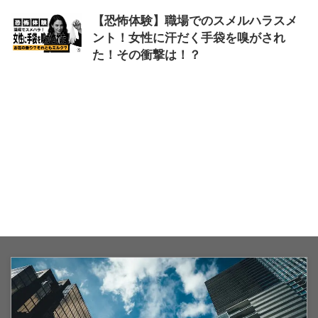
【恐怖体験】職場でのスメルハラスメ
ント！女性に汗だく手袋を嗅がされ
た！その衝撃は！？
2025/9/30
スメル
,
ハラスメント
,
体験
,
女性
,
恐ろしい
,
手袋
,
職場
,
臭い