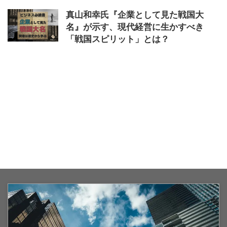
真山和幸氏『企業として見た戦国大
名』が示す、現代経営に生かすべき
「戦国スピリット」とは？
2024/4/9
企業として見た戦国大名
,
戦国スピ
リット
,
現代経営
,
真山和幸