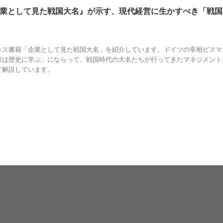
業として見た戦国大名』が示す、現代経営に生かすべき「戦国
業として見た戦国大名
,
戦国スピリット
,
現代経営
,
真山和幸
ネス書籍「企業として見た戦国大名」を紹介しています。ドイツの宰相ビスマ
者は歴史に学ぶ」にならって、戦国時代の大名たちが行ってきたマネジメント
て解説しています。