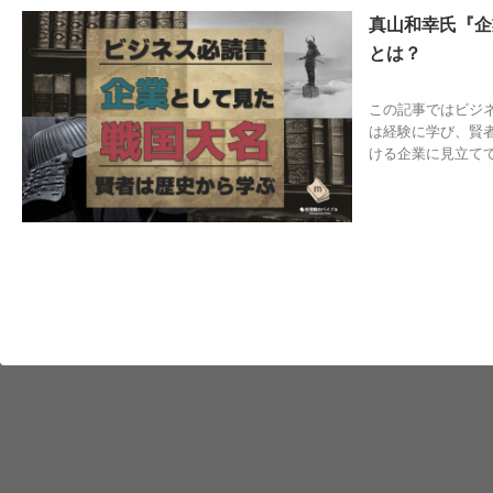
真山和幸氏『企
とは？
2024/4/9
企
この記事ではビジ
は経験に学び、賢
ける企業に見立て