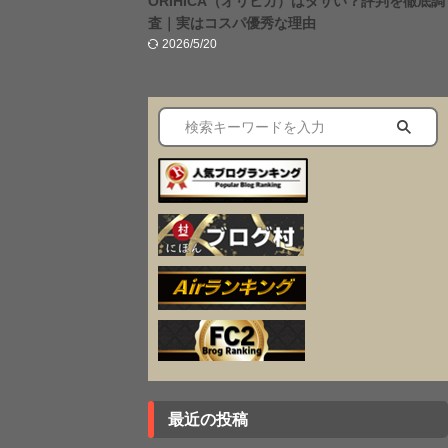
ORIHICA（オリヒカ）はダサい？評判を徹底調
査｜実はコスパ優秀な理由
2026/5/20
最近の投稿