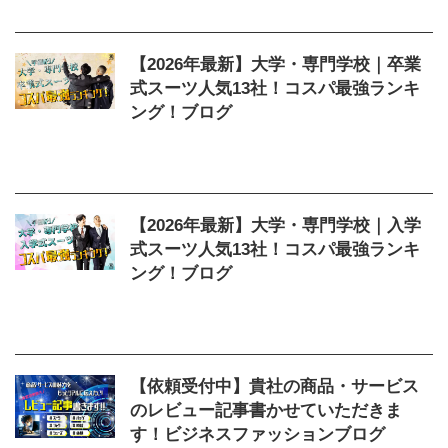
【2026年最新】大学・専門学校｜卒業
式スーツ人気13社！コスパ最強ランキ
ング！ブログ
2026/3/24
コスパ
,
スーツ
,
ブログ
,
卒業式
,
大学
,
学割
,
専門学校
【2026年最新】大学・専門学校｜入学
式スーツ人気13社！コスパ最強ランキ
ング！ブログ
2026/3/24
どこで買う
,
コスパ
,
スーツ
,
ブロ
グ
,
入学式
,
大学
,
学割
,
専門学校
【依頼受付中】貴社の商品・サービス
のレビュー記事書かせていただきま
す！ビジネスファッションブログ