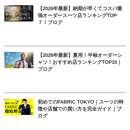
【2026年最新】納期が早くてコスパ最
強オーダースーツ店ランキングTOP
７！ブログ
2026/2/17
オーダースーツ
,
コスパ
,
ブログ
,
ランキング
,
店
,
納期が早い
【2026年最新】夏用！半袖オーダーシ
ャツ！おすすめ店ランキングTOP10｜
ブログ
2026/2/17
おすすめ
,
オーダーシャツ
,
ブロ
グ
,
ランキング
,
半袖
,
夏用
,
店
初めてのFABRIC TOKYO｜スーツの特
徴や店舗での買い方を完全ガイド｜ブ
ログ
2026/6/18
FABRIC TOKYO
,
とは
,
スーツ
,
ブログ
,
店舗
,
特徴
,
買い方