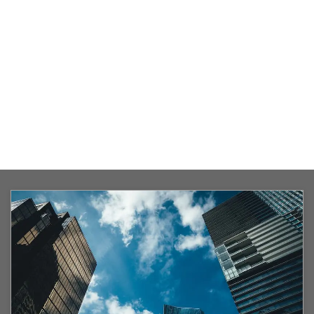
2024/11/26
サービス
,
ビジネス
,
ファッショ
ン
,
ブログ
,
レビュー
,
依頼
,
受付中
,
商品
,
記事