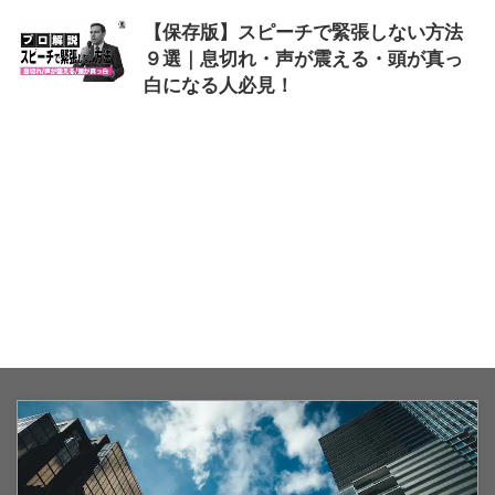
【保存版】スピーチで緊張しない方法
９選｜息切れ・声が震える・頭が真っ
白になる人必見！
2026/5/26
スピーチ
,
声が震える
,
息切れ
,
緊
張しない方法
,
頭が真っ白