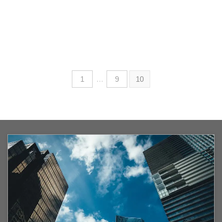
1
…
9
10