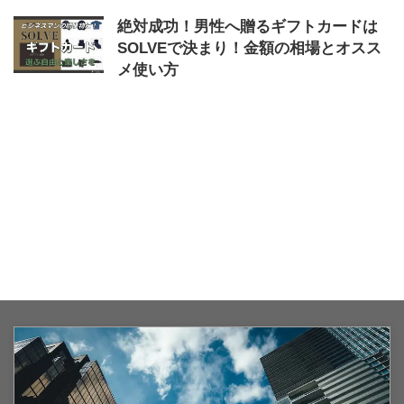
絶対成功！男性へ贈るギフトカードは
SOLVEで決まり！金額の相場とオスス
メ使い方
2023/9/14
SOLVE
,
ギフトカード
,
ギフトチ
ケット
,
使い方
,
成功
,
男性
,
相場
,
贈る
,
金額