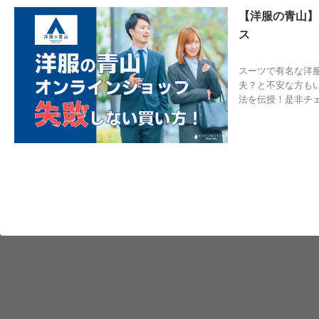
【洋服の青山】
ス
2026/5/20
オ
スーツで有名な洋
夫？と不安な方も
法を伝授！是非チ