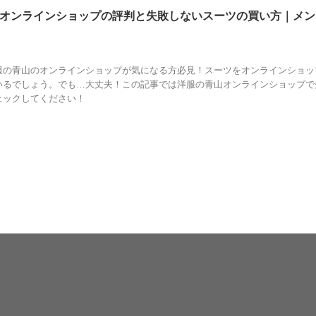
オンラインショップの評判と失敗しないスーツの買い方｜メン
ンライン
,
ショップ
,
スーツ
,
メンズ
,
レディース
,
日数
,
洋服の青山
,
裾上げ
,
評判
,
返品
服の青山のオンラインショップが気になる方必見！スーツをオンラインショッ
いるでしょう。でも…大丈夫！この記事では洋服の青山オンラインショップで
ェックしてください！