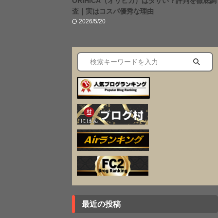
ORIHICA（オリヒカ）はダサい？評判を徹底調
査｜実はコスパ優秀な理由
2026/5/20
最近の投稿