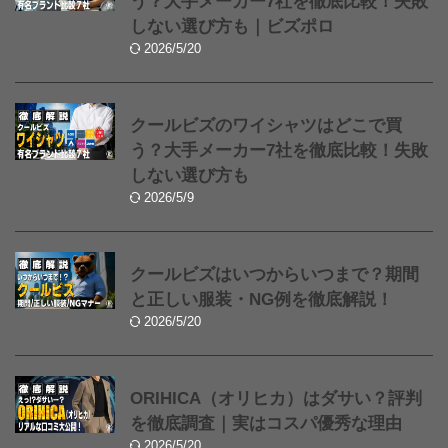
う？大手メーカー7社を徹底比較！失敗
しない選び方も｜ビズポロ
2026/5/20
クールビズのワイシャツはどこで買
う？大手メーカー7社を徹底比較！失敗
しない選び方も
2026/5/9
クールビズはいつからいつまで？期間
と正しい服装・NG例を徹底解説！
2026/5/20
ORIHICA（オリヒカ）はダサい？評判
を徹底調査｜実はコスパ優秀な理由
2026/5/20