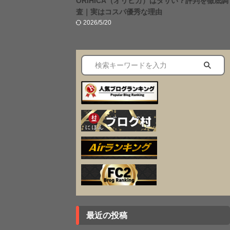
ORIHICA（オリヒカ）はダサい？評判を徹底調
査｜実はコスパ優秀な理由
2026/5/20
最近の投稿