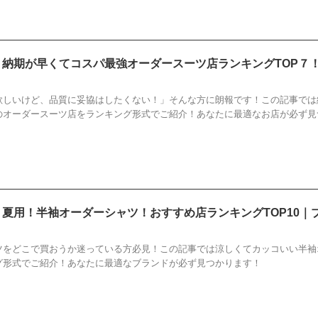
新】納期が早くてコスパ最強オーダースーツ店ランキングTOP７
ーダースーツ
,
コスパ
,
ブログ
,
ランキング
,
店
,
納期が早い
欲しいけど、品質に妥協はしたくない！」そんな方に朗報です！この記事では
のオーダースーツ店をランキング形式でご紹介！あなたに最適なお店が必ず見
新】夏用！半袖オーダーシャツ！おすすめ店ランキングTOP10｜
すすめ
,
オーダーシャツ
,
ブログ
,
ランキング
,
半袖
,
夏用
,
店
ツをどこで買おうか迷っている方必見！この記事では涼しくてカッコいい半袖
グ形式でご紹介！あなたに最適なブランドが必ず見つかります！