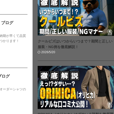
！ブログ
納期が早くて品質
つかります！
クールビズはいつからいつまで？期間と正しい
服装・NG例を徹底解説！
2026/5/20
ブログ
オーダーシャツの