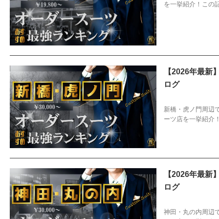
を一挙紹介！この
【2026年最
ログ
2026/4/5
お
新橋・虎ノ門周辺
ーツ店を一挙紹介
【2026年最
ログ
2026/4/5
お
神田・丸の内周辺