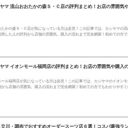
ヤマ 流山おおたかの森Ｓ・Ｃ店の評判まとめ！お店の雰囲気
SHIYAMA
,
カシヤマ
,
店
,
流山おおたかの森Ｓ・Ｃ店
,
評判
おたかの森Ｓ・Ｃ店が気になっている方は必見！この記事では、カシヤマの流
利用した人の評判から店舗の雰囲気、購入の流れまで完全網羅！初めての方で
ヤマ イオンモール福岡店の評判まとめ！お店の雰囲気や購入
ASHIYAMA
,
イオンモール福岡店
,
カシヤマ
,
店
,
評判
モール福岡店が気になっている方は必見！この記事では、カシヤマのイオンモ
判から店舗の雰囲気、購入の流れまで完全網羅！初めての方でもわかりやすく
新】立川・調布でおすすめオーダースーツ店６選！コスパ最強ラ