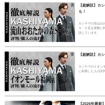
【超解説】カシ
も！
2026/3/6
KA
カシヤマの流山お
Ｓ・Ｃ店を実際に
説しています。
【超解説】カシ
2025/11/1
K
カシヤマのイオン
に利用した人の評
【2026年最