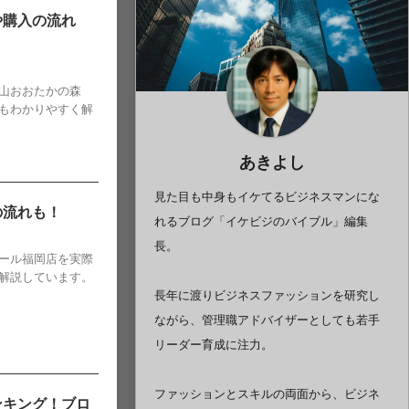
や購入の流れ
山おおたかの森
もわかりやすく解
あきよし
見た目も中身もイケてるビジネスマンにな
の流れも！
れるブログ「イケビジのバイブル」編集
長。
ール福岡店を実際
解説しています。
長年に渡りビジネスファッションを研究し
ながら、管理職アドバイザーとしても若手
リーダー育成に注力。
ファッションとスキルの両面から、ビジネ
ンキング！ブロ