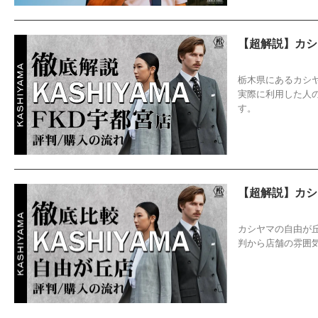
【超解説】カシ
2025/10/9
F
栃木県にあるカシヤ
実際に利用した人
す。
【超解説】カシ
2025/10/9
K
カシヤマの自由が
判から店舗の雰囲