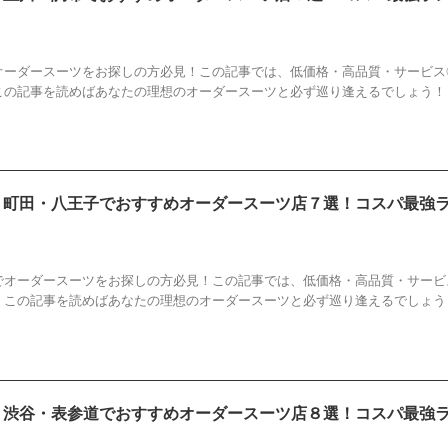
すすめ
,
オーダースーツ
,
ランキング
,
店
,
立川
,
調布
オーダースーツをお探しの方必見！この記事では、低価格・高品質・サービス
この記事を読めばあなたの理想のオーダースーツと必ず巡り逢えるでしょう！
新】町田・八王子でおすすめオーダースーツ店７選！コスパ最強
すすめ
,
オーダースーツ
,
ランキング
,
八王子
,
店
,
町田
でオーダースーツをお探しの方必見！この記事では、低価格・高品質・サービ
！この記事を読めばあなたの理想のオーダースーツと必ず巡り逢えるでしょう
新】渋谷・表参道でおすすめオーダースーツ店８選！コスパ最強