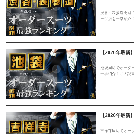
2026/4/5
お
渋谷・表参道周辺
ーツ店を一挙紹介
【2026年最
2026/4/5
お
池袋周辺でオーダ
一挙紹介！この記
【2026年最
2026/4/5
お
吉祥寺周辺でオー