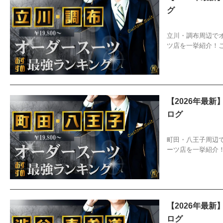
グ
2026/4/6
お
立川・調布周辺で
ツ店を一挙紹介！
【2026年最
ログ
2026/4/6
お
町田・八王子周辺
ーツ店を一挙紹介
【2026年最
ログ