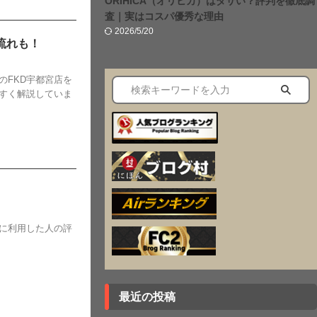
ORIHICA（オリヒカ）はダサい？評判を徹底調
査｜実はコスパ優秀な理由
2026/5/20
流れも！
のFKD宇都宮店を
すく解説していま
！
に利用した人の評
最近の投稿