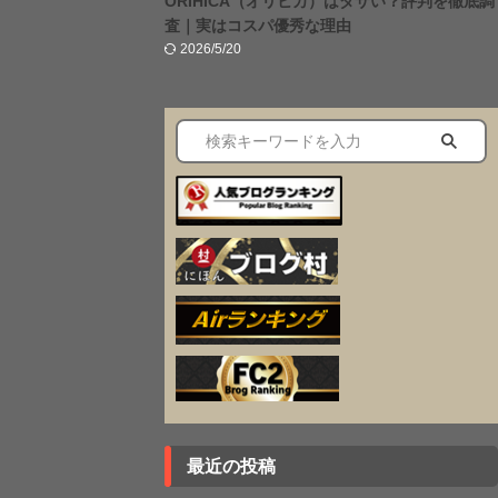
ORIHICA（オリヒカ）はダサい？評判を徹底調
査｜実はコスパ優秀な理由
2026/5/20
最近の投稿