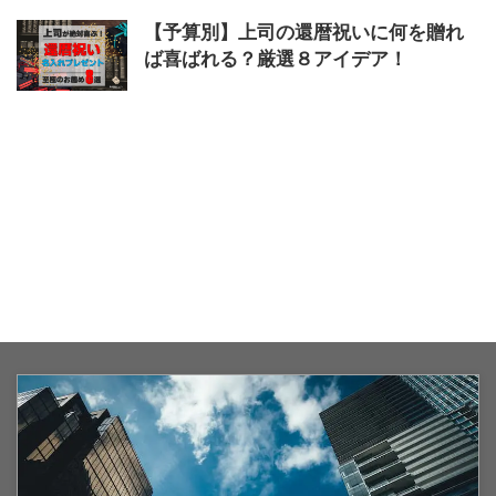
【予算別】上司の還暦祝いに何を贈れ
ば喜ばれる？厳選８アイデア！
2023/9/5
アイデア
,
上司
,
予算別
,
喜ばれる
,
還暦祝い