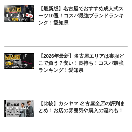
【最新版】名古屋でおすすめ成人式ス
ーツ10選！コスパ最強ブランドランキ
ング！愛知県
2026/4/5
オーダースーツ
,
コスパ
,
名古屋
,
成人式
【2026年最新】名古屋エリアは喪服ど
こで買う？安い！長持ち！コスパ最強
ランキング！愛知県
2026/4/12
オーダースーツ
,
コスパ
,
メンズ
,
レディース
,
名古屋
,
喪服
【比較】カシヤマ 名古屋全店の評判ま
とめ！お店の雰囲気や購入の流れも！
2025/10/8
KASHIYAMA
,
オーダースーツ
,
カ
シヤマ
,
名古屋
,
樫山
,
評判