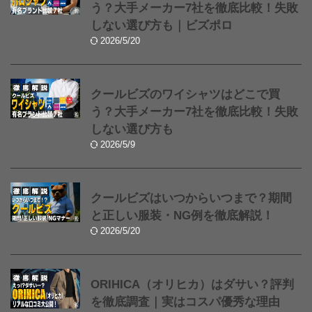
う？大手メーカー7社を徹底比較！失敗
しない選び方も｜ビズポロ
2026/5/20
クールビズのワイシャツはどこで買
う？大手メーカー7社を徹底比較！失敗
しない選び方も
2026/5/9
クールビズはいつからいつまで？期間
と正しい服装・NG例を徹底解説！
2026/5/20
ORIHICA（オリヒカ）はダサい？評判
を徹底調査｜実はコスパ優秀な理由