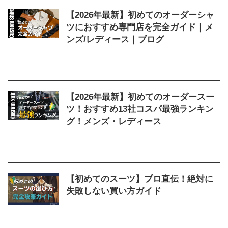
【2026年最新】初めてのオーダーシャ
ツにおすすめ専門店を完全ガイド｜メ
ンズ/レディース｜ブログ
2025/12/31
2026年
,
おすすめ
,
オーダーシャ
ツ
,
メンズ
,
レディース
,
初めて
,
専門店
【2026年最新】初めてのオーダースー
ツ！おすすめ13社コスパ最強ランキン
グ！メンズ・レディース
2026/3/22
2026年
,
おすすめ
,
どこで買う
,
オ
ーダースーツ
,
ブランド
,
ランキング
,
初めて
【初めてのスーツ】プロ直伝！絶対に
失敗しない買い方ガイド
2026/2/22
スーツ
,
ビジネス
,
初めて
,
失敗
,
買い方