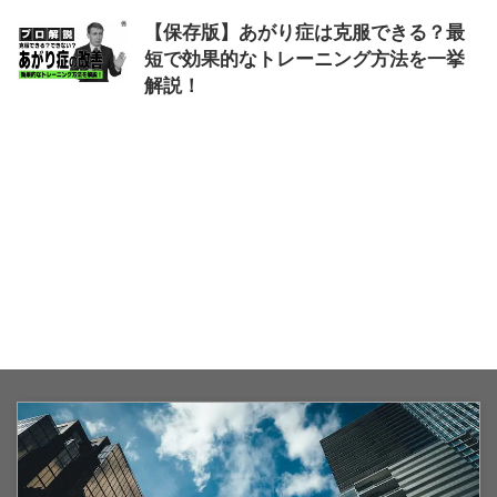
【保存版】あがり症は克服できる？最
短で効果的なトレーニング方法を一挙
解説！
2025/10/10
あがり症
,
トレーニング方法
,
克
服