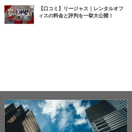
【口コミ】リージャス｜レンタルオフ
ィスの料金と評判を一挙大公開！
2024/3/5
Regus
,
オフィス
,
リージャス
,
レン
タル
,
会議室
,
価格
,
口コミ
,
料金
,
評判