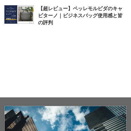
【超レビュー】ペッレモルビダのキャ
ピターノ｜ビジネスバッグ使用感と皆
の評判
2024/3/17
キャピターノ
,
トート
,
バッグ
,
ビ
ジネス
,
ペッレモルビダ
,
リュック
,
レビュー
,
評判