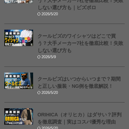
う？大手メーカー7社を徹底比較！失敗
しない選び方も｜ビズポロ
2026/5/20
クールビズのワイシャツはどこで買
う？大手メーカー7社を徹底比較！失敗
しない選び方も
2026/5/9
クールビズはいつからいつまで？期間
と正しい服装・NG例を徹底解説！
2026/5/20
ORIHICA（オリヒカ）はダサい？評判
を徹底調査｜実はコスパ優秀な理由
2026/5/20