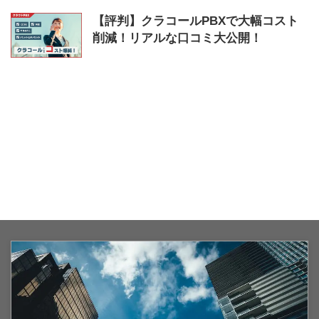
【評判】クラコールPBXで大幅コスト
削減！リアルな口コミ大公開！
2024/4/13
クラウド
,
クラコールPBX
,
コス
ト削減
,
口コミ
,
評判